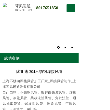
茸风暖通
18017651850
RONGFENG
丨成功案例
比亚迪-304不锈钢焊接风管
上海不锈钢焊接风管加工厂家_焊接风管制作_上
海茸风暖通设备有限公司
自产自销：不锈钢风管、镀锌白铁皮风管、焊接
风管、净化风管、共板法兰风管、角铁法兰、通
风排烟管道、螺旋圆风管、插条风管、空调风
管、天圆地方、阀门等 。