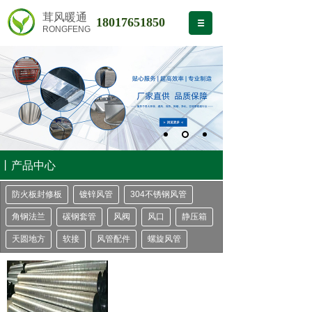
茸风暖通
18017651850
RONGFENG
丨产品中心
防火板封修板
镀锌风管
304不锈钢风管
角钢法兰
碳钢套管
风阀
风口
静压箱
天圆地方
软接
风管配件
螺旋风管