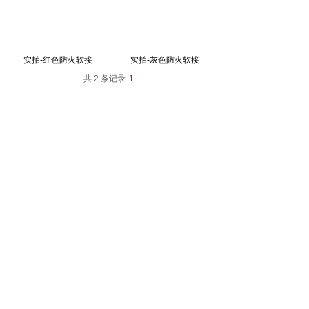
实拍-红色防火软接
实拍-灰色防火软接
共 2 条记录
1