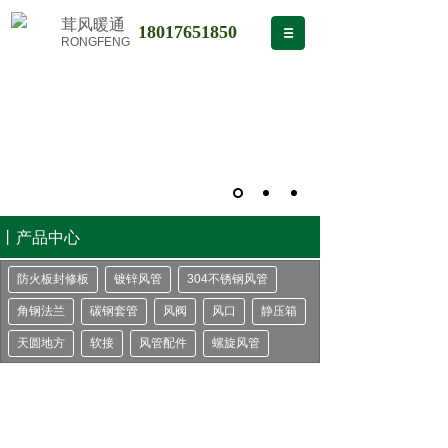
茸风暖通
18017651850
RONGFENG
丨产品中心
防火板封修板
镀锌风管
304不锈钢风管
角钢法兰
碳钢套管
风阀
风口
静压箱
天圆地方
软接
风管配件
螺旋风管