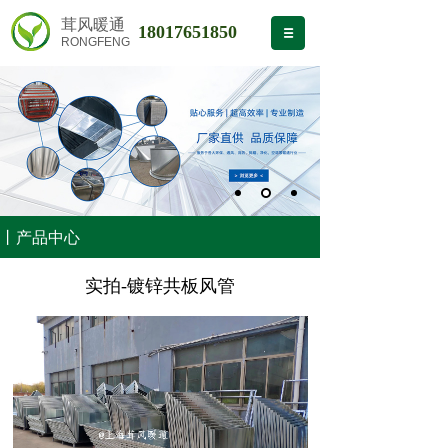
茸风暖通
18017651850
RONGFENG
丨产品中心
实拍-镀锌共板风管