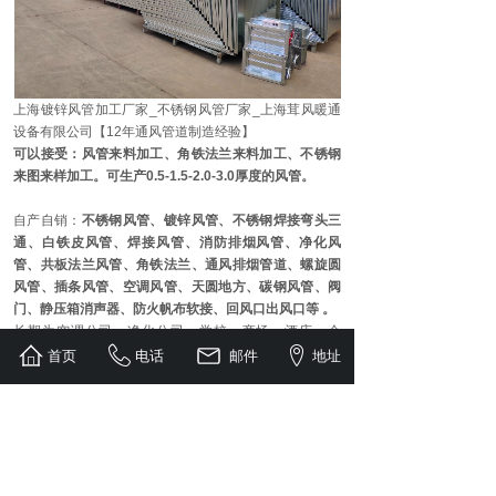
上海镀锌风管加工厂家_不锈钢风管厂家_上海茸风暖通
设备有限公司【12年通风管道制造经验】
可以接受：风管来料加工、角铁法兰来料加工、不锈钢
来图来样加工。可生产0.5-1.5-2.0-3.0厚度的风管。
自产自销：
不锈钢风管、镀锌风管、不锈钢焊接弯头三
通、白铁皮风管、焊接风管、消防排烟风管、净化风
管、共板法兰风管、角铁法兰、通风排烟管道、螺旋圆
风管、插条风管、空调风管、天圆地方、碳钢风管、阀
门、静压箱消声器、防火帆布软接、回风口出风口等 。
长期为空调公司、净化公司、学校、商场、酒店、仓
库、医院、物流园、餐厅、厨房、消防公司、装修公
首页
电话
邮件
地址
司、KTV等提供通风，排烟，净化工程的风管加工采购
服务，经验丰富，确保为您提供专业的解决方案和最优
惠的镀锌板通风排烟管道加工模式。
服务宗旨：
守诚信、高效率、讲品质。（卓越追求：客
户第一，服务至上。）
【微信同号：
本地宝推荐的优质诚信生产企业。